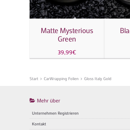
Matte Mysterious
Bla
Green
39,99
€
Start
CarWrapping Folien
Gloss Italy Gold
Mehr über
Unternehmen Registrieren
Kontakt