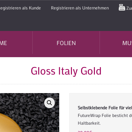
egistrieren als Kunde
Registrieren als Unternehmen
Zur
ME
FOLIEN
MU
Gloss Italy Gold
Selbstklebende Folie für v
FutureWrap Folie besticht d
Haltbarkeit.