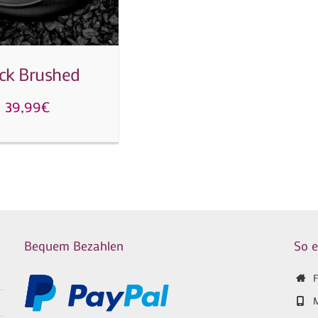
ck Brushed
39,99
€
Bequem Bezahlen
So e
F
M