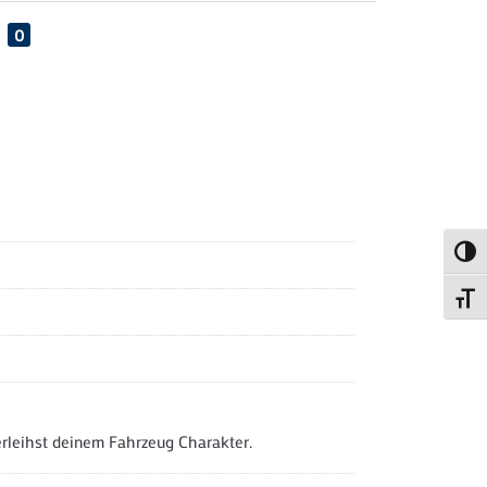
N
0
Umsch
Schri
erleihst deinem Fahrzeug Charakter.