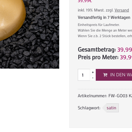
39,99
€
inkl. 19% Mwst.
zzgl.
Versand
Versandfertig in 7 Werktagen
Einheitspreis für Laufmeter.
Wählen Sie die Menge an Meter welc
Wenn Sie z.b. 2 Stück bestellen, erh
Gesamtbetrag:
39,9
Preis pro Meter:
39,9
IN DEN 
Artikelnummer:
FW-GO03
K
Schlagwort:
satin