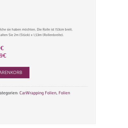
he sie haben möchten. Die Rolle ist 153cm breit.
alten Sie 2m (Stück) x 1,53m (Rollenbreite).
9
€
9
€
WARENKORB
ategorien:
CarWrapping Folien
,
Folien